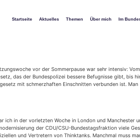
Startseite
Aktuelles
Themen
Über mich
Im Bunde
itzungswoche vor der Sommerpause war sehr intensiv: Vom B
setz, das der Bundespolizei bessere Befugnisse gibt, bis h
sgesetz mit schmerzhaften Einschnitten verbunden ist. Man 
r ich in der vorletzten Woche in London und Manchester u
smodernisierung der CDU/CSU-Bundestagsfraktion viele Ges
ffiziellen und Vertretern von Thinktanks. Manchmal muss ma