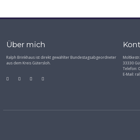
Über mich
Kont
Ralph Brinkhaus ist direkt gewählter Bundestagsabgeordneter
Moltkestr
aus dem Kreis Gütersloh.
33330 Gü
Telefon:
E-Mail:
ra