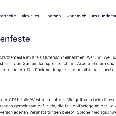
tartseite
Aktuelles
Themen
Über mich
Im Bundest
zenfeste
Schützenfeste im Kreis Gütersloh teilnehmen. Warum? Weil ic
ten in den Gemeinden spreche ich mit Arbeitnehmern und A
nternehmern. Die Rückmeldungen sind unmittelbar – und da
er CDU Halle/Westfalen auf der Minigolfbahn beim Künsebe
sonen gemeinsam dafür ein, die Minigolfanlage an der Kalk
 verschiedenen Veranstaltungen belebt. Solche niedrigschwe