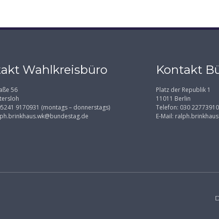
akt Wahlkreisbüro
Kontakt Bü
aße 56
Platz der Republik 1
tersloh
11011 Berlin
 05241 9170931 (montags – donnerstags)
Telefon: 030 22773910
lph.brinkhaus.wk@bundestag.de
E-Mail:
ralph.brinkhau
D