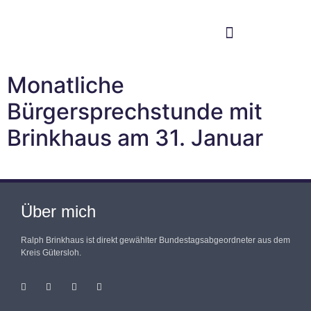
Im Bundestag
Mein Wahlkreis
Monatliche
Bürgersprechstunde mit
Brinkhaus am 31. Januar
Über mich
Ralph Brinkhaus ist direkt gewählter Bundestagsabgeordneter aus dem
Kreis Gütersloh.