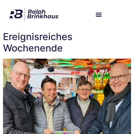
Im Bundestag
Mein Wahlkreis
Ereignisreiches
Wochenende