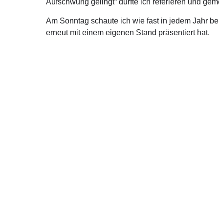
Aufschwung gelingt“ durfte ich referieren und g
Am Sonntag schaute ich wie fast in jedem Jahr b
erneut mit einem eigenen Stand präsentiert hat.
Über mich
Kont
Ralph Brinkhaus ist direkt gewählter Bundestagsabgeordneter
Moltkestr
aus dem Kreis Gütersloh.
33330 Güt
Telefon: 
E-Mail:
ra