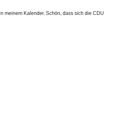
g in meinem Kalender. Schön, dass sich die CDU
 in Berlin
s@bundestag.de