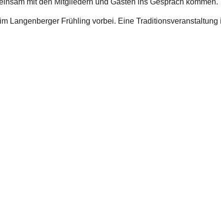
emeinsam mit den Mitgliedern und Gästen ins Gespräch kommen.
eim Langenberger Frühling vorbei. Eine Traditionsveranstaltun
akt Wahlkreisbüro
Kontakt Büro
aße 56
Platz der Republik 1
ersloh
11011 Berlin
05241 9170931 (montags – donnerstags)
Telefon: 030 22773910
lph.brinkhaus.wk@bundestag.de
E-Mail:
ralph.brinkhau