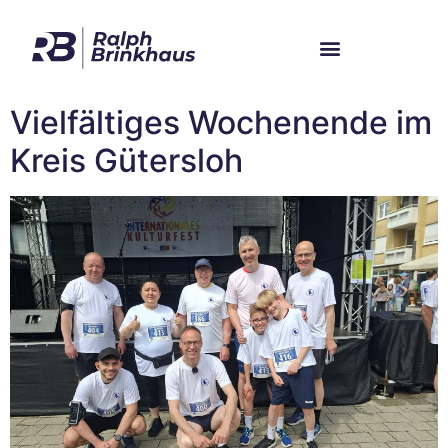
Im Bundestag
Mein Wahlkreis
Vielfältiges Wochenende im
Kreis Gütersloh