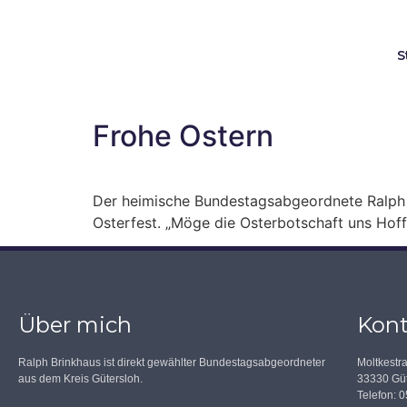
S
Frohe Ostern
Der heimische Bundestagsabgeordnete Ralph B
Osterfest. „Möge die Osterbotschaft uns Hoff
Über mich
Kont
Ralph Brinkhaus ist direkt gewählter Bundestagsabgeordneter
Moltkestr
aus dem Kreis Gütersloh.
33330 Güt
Telefon: 