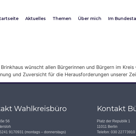
tartseite
Aktuelles
Themen
Über mich
Im Bundest
rinkhaus wünscht allen Bürgerinnen und Bürgern im Kreis G
nung und Zuversicht für die Herausforderungen unserer Zei
akt Wahlkreisbüro
Kontakt Bü
aße 56
Platz der Republik 1
ersloh
11011 Berlin
05241 9170931 (montags – donnerstags)
Telefon: 030 22773910