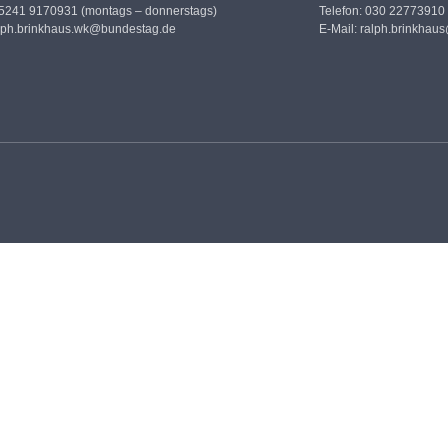
05241 9170931 (montags – donnerstags)
Telefon: 030 22773910
lph.brinkhaus.wk@bundestag.de
E-Mail:
ralph.brinkhau