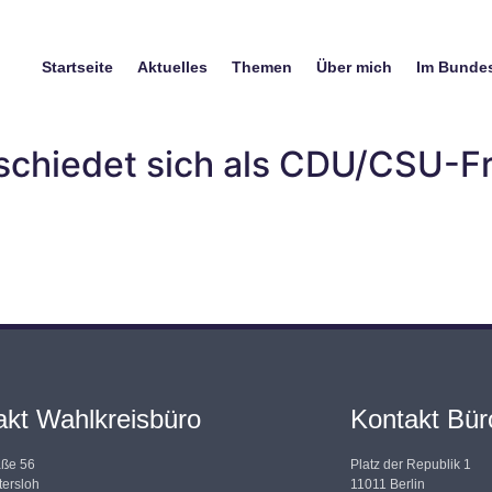
Startseite
Aktuelles
Themen
Über mich
Im Bunde
schiedet sich als CDU/CSU-Fr
akt Wahlkreisbüro
Kontakt Büro
aße 56
Platz der Republik 1
ersloh
11011 Berlin