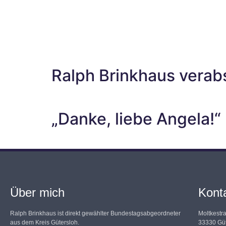
Ralph Brinkhaus verab
„Danke, liebe Angela!“
Über mich
Kont
Ralph Brinkhaus ist direkt gewählter Bundestagsabgeordneter
Moltkestr
aus dem Kreis Gütersloh.
33330 Güt