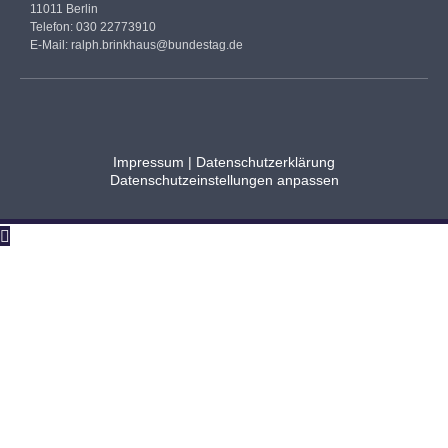
11011 Berlin
Telefon: 030 22773910
E-Mail:
ralph.brinkhaus@bundestag.de
Impressum
|
Datenschutzerklärung
Datenschutzeinstellungen anpassen