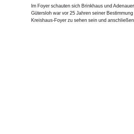
Im Foyer schauten sich Brinkhaus und Adenauer
Gütersloh war vor 25 Jahren seiner Bestimmung
Kreishaus-Foyer zu sehen sein und anschließend
Über mich
Kont
Ralph Brinkhaus ist direkt gewählter Bundestagsabgeordneter
Moltkestr
aus dem Kreis Gütersloh.
33330 Güt
Telefon: 