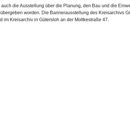
 auch die Ausstellung über die Planung, den Bau und die Ein
 übergeben worden. Die Bannerausstellung des Kreisarchivs G
 im Kreisarchiv in Gütersloh an der Moltkestraße 47.
akt Wahlkreisbüro
Kontakt Büro
aße 56
Platz der Republik 1
ersloh
11011 Berlin
05241 9170931 (montags – donnerstags)
Telefon: 030 22773910