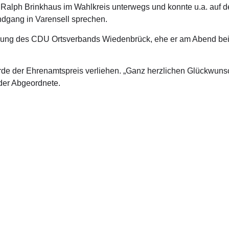
 Ralph Brinkhaus im Wahlkreis unterwegs und konnte u.a. auf
ndgang in Varensell sprechen.
mlung des CDU Ortsverbands Wiedenbrück, ehe er am Abend be
 der Ehrenamtspreis verliehen. „Ganz herzlichen Glückwunsch 
 der Abgeordnete.
akt Wahlkreisbüro
Kontakt Büro