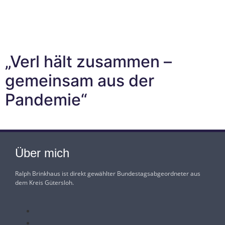
Im Bundestag
Mein Wahlkreis
„Verl hält zusammen –
gemeinsam aus der
Pandemie“
Über mich
Ralph Brinkhaus ist direkt gewählter Bundestagsabgeordneter aus
dem Kreis Gütersloh.