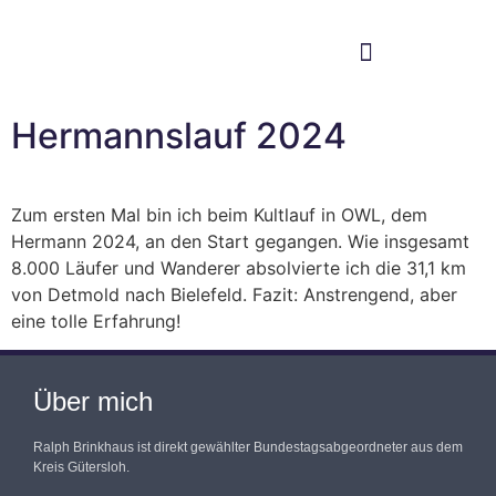
Im Bundestag
Mein Wahlkreis
Hermannslauf 2024
Zum ersten Mal bin ich beim Kultlauf in OWL, dem
Hermann 2024, an den Start gegangen. Wie insgesamt
8.000 Läufer und Wanderer absolvierte ich die 31,1 km
von Detmold nach Bielefeld. Fazit: Anstrengend, aber
eine tolle Erfahrung!
Über mich
Ralph Brinkhaus ist direkt gewählter Bundestagsabgeordneter aus dem
Kreis Gütersloh.