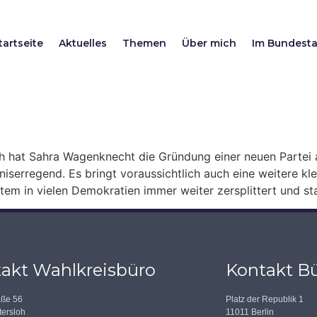
tartseite
Aktuelles
Themen
Über mich
Im Bundest
hat Sahra Wagenknecht die Gründung einer neuen Partei a
iserregend. Es bringt voraussichtlich auch eine weitere klei
tem in vielen Demokratien immer weiter zersplittert und s
akt Wahlkreisbüro
Kontakt Bü
aße 56
Platz der Republik 1
ersloh
11011 Berlin