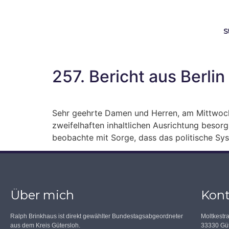
S
257. Bericht aus Berlin
Sehr geehrte Damen und Herren, am Mittwoch 
zweifelhaften inhaltlichen Ausrichtung besorgn
beobachte mit Sorge, dass das politische Sys
Über mich
Kont
Ralph Brinkhaus ist direkt gewählter Bundestagsabgeordneter
Moltkestr
aus dem Kreis Gütersloh.
33330 Güt