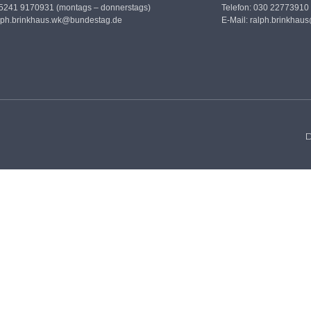
05241 9170931 (montags – donnerstags)
Telefon: 030 22773910
lph.brinkhaus.wk@bundestag.de
E-Mail:
ralph.brinkhau
D