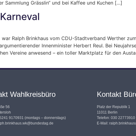
der Sammlung Grässlin“ und bei Kaffee und Kuchen […]
Karneval
tag war Ralph Brinkhaus vom CDU-Stadtverband Werther zu
 argumentierender Innenminister Herbert Reul. Bei Neujah
lichen Vereine anwesend – ein toller Marktplatz für den Au
akt Wahlkreisbüro
Kontakt Büro
aße 56
Platz der Republik 1
ersloh
11011 Berlin
05241 9170931 (montags – donnerstags)
Telefon: 030 22773910
lph.brinkhaus.wk@bundestag.de
E-Mail:
ralph.brinkhau