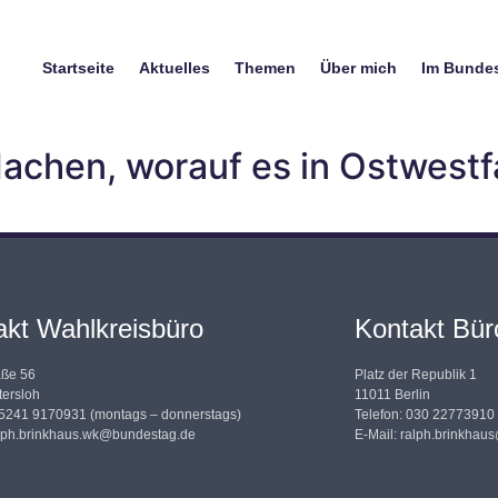
Startseite
Aktuelles
Themen
Über mich
Im Bunde
chen, worauf es in Ostwestf
akt Wahlkreisbüro
Kontakt Büro
aße 56
Platz der Republik 1
ersloh
11011 Berlin
05241 9170931 (montags – donnerstags)
Telefon: 030 22773910
lph.brinkhaus.wk@bundestag.de
E-Mail:
ralph.brinkhau