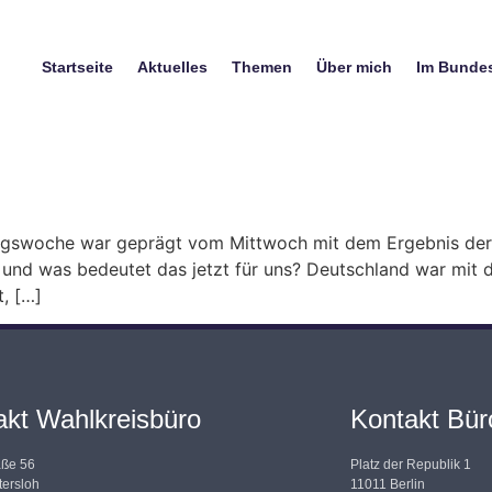
Startseite
Aktuelles
Themen
Über mich
Im Bunde
ungswoche war geprägt vom Mittwoch mit dem Ergebnis de
e und was bedeutet das jetzt für uns? Deutschland war mit 
t, […]
akt Wahlkreisbüro
Kontakt Büro
aße 56
Platz der Republik 1
ersloh
11011 Berlin