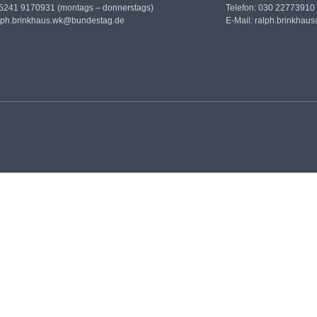
05241 9170931 (montags – donnerstags)
Telefon: 030 22773910
lph.brinkhaus.wk@bundestag.de
E-Mail:
ralph.brinkhau