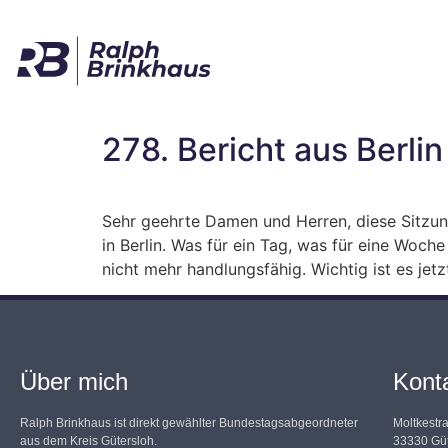
278. Bericht aus Berlin
Sehr geehrte Damen und Herren, diese Sitz
in Berlin. Was für ein Tag, was für eine Woch
nicht mehr handlungsfähig. Wichtig ist es jetz
Über mich
Kont
Ralph Brinkhaus ist direkt gewählter Bundestagsabgeordneter
Moltkestr
aus dem Kreis Gütersloh.
33330 Güt