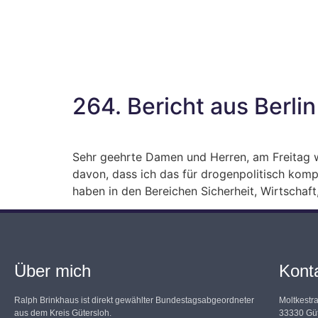
264. Bericht aus Berlin
Sehr geehrte Damen und Herren, am Freitag w
davon, dass ich das für drogenpolitisch kompl
haben in den Bereichen Sicherheit, Wirtschaft
Über mich
Kont
Ralph Brinkhaus ist direkt gewählter Bundestagsabgeordneter
Moltkestr
aus dem Kreis Gütersloh.
33330 Güt