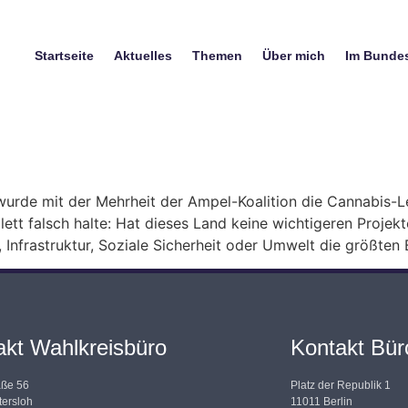
Startseite
Aktuelles
Themen
Über mich
Im Bunde
urde mit der Mehrheit der Ampel-Koalition die Cannabis-L
ett falsch halte: Hat dieses Land keine wichtigeren Projek
, Infrastruktur, Soziale Sicherheit oder Umwelt die größten
akt Wahlkreisbüro
Kontakt Büro
aße 56
Platz der Republik 1
ersloh
11011 Berlin