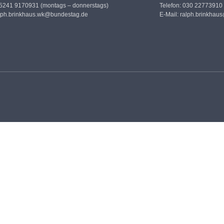
05241 9170931 (montags – donnerstags)
Telefon: 030 22773910
lph.brinkhaus.wk@bundestag.de
E-Mail:
ralph.brinkhau