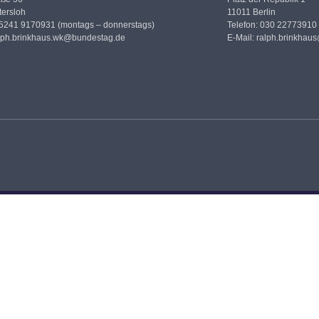
ersloh
11011 Berlin
05241 9170931 (montags – donnerstags)
Telefon: 030 22773910
lph.brinkhaus.wk@bundestag.de
E-Mail:
ralph.brinkhau