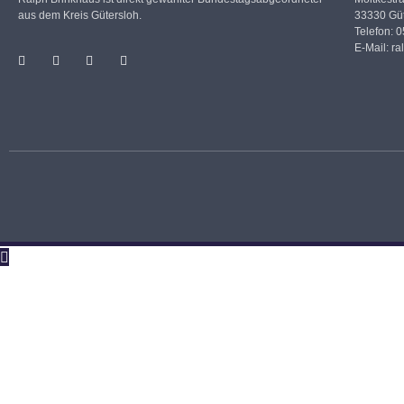
aus dem Kreis Gütersloh.
33330 Güt
Telefon: 
E-Mail:
ra