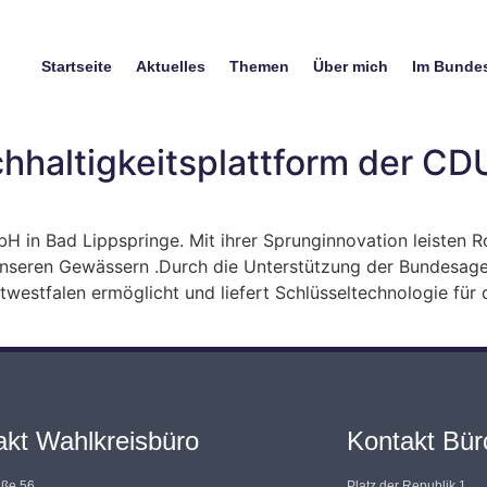
Startseite
Aktuelles
Themen
Über mich
Im Bunde
hhaltigkeitsplattform der C
 in Bad Lippspringe. Mit ihrer Sprunginnovation leisten 
 unseren Gewässern .Durch die Unterstützung der Bundesage
westfalen ermöglicht und liefert Schlüsseltechnologie für d
akt Wahlkreisbüro
Kontakt Büro
aße 56
Platz der Republik 1