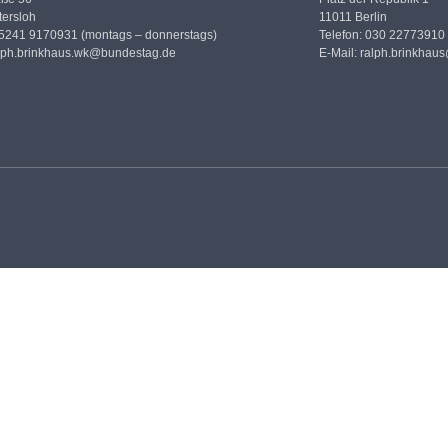
ersloh
11011 Berlin
05241 9170931 (montags – donnerstags)
Telefon: 030 22773910
lph.brinkhaus.wk@bundestag.de
E-Mail:
ralph.brinkhau