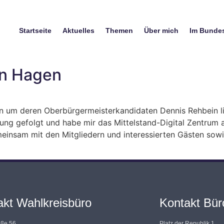
Startseite
Aktuelles
Themen
Über mich
Im Bunde
n Hagen
um deren Oberbürgermeisterkandidaten Dennis Rehbein lieg
ng gefolgt und habe mir das Mittelstand-Digital Zentrum a
einsam mit den Mitgliedern und interessierten Gästen so
akt Wahlkreisbüro
Kontakt Büro
aße 56
Platz der Republik 1