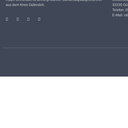
aus dem Kreis Gütersloh.
33330 Güt
Telefon: 
E-Mail:
ra