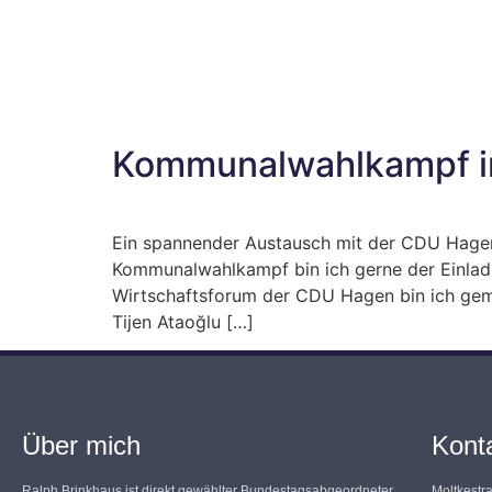
Kommunalwahlkampf i
Ein spannender Austausch mit der CDU Hagen 
Kommunalwahlkampf bin ich gerne der Einladu
Wirtschaftsforum der CDU Hagen bin ich gem
Tijen Ataoğlu […]
Über mich
Kont
Ralph Brinkhaus ist direkt gewählter Bundestagsabgeordneter
Moltkestr