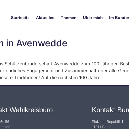
Startseite
Aktuelles
Themen
Über mich
Im Bunde
um in Avenwedde
us Schützenbruderschaft Avenwedde zum 100-jährigen Best
ür ehrliches Engagement und Zusammenhalt über alle Genera
nsere Traditionen! Auf die nächsten 100 Jahre!
akt Wahlkreisbüro
Kontakt Büro
aße 56
Platz der Republik 1
ersloh
11011 Berlin