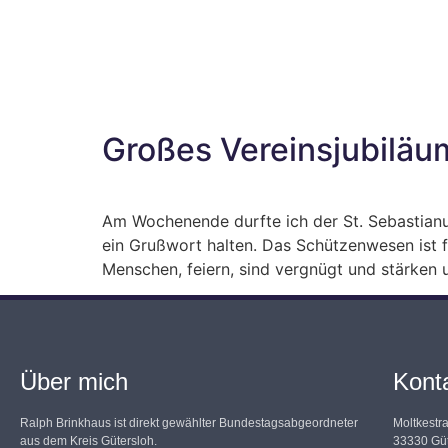
Großes Vereinsjubilä
Am Wochenende durfte ich der St. Sebastian
ein Grußwort halten. Das Schützenwesen ist f
Menschen, feiern, sind vergnügt und stärken u
Über mich
Kont
Ralph Brinkhaus ist direkt gewählter Bundestagsabgeordneter
Moltkestr
aus dem Kreis Gütersloh.
33330 Güt