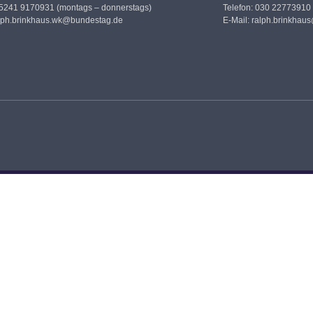
05241 9170931 (montags – donnerstags)
Telefon: 030 22773910
lph.brinkhaus.wk@bundestag.de
E-Mail:
ralph.brinkhau