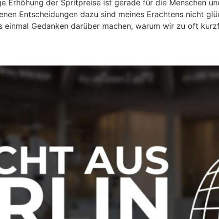
ge Erhöhung der Spritpreise ist gerade für die Menschen u
fenen Entscheidungen dazu sind meines Erachtens nicht glüc
uns einmal Gedanken darüber machen, warum wir zu oft kurzf