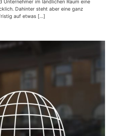
nd Unternehmer im ländlichen Raum eine
klich. Dahinter steht aber eine ganz
ristig auf etwas […]