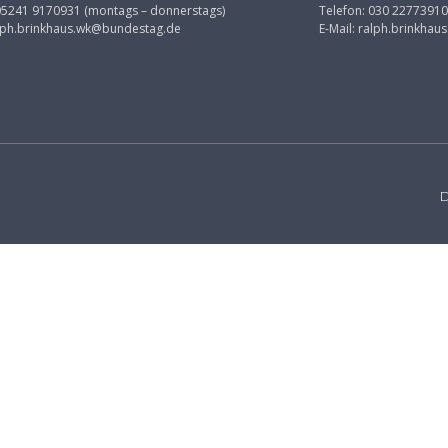
 05241 9170931 (montags – donnerstags)
Telefon: 030 22773910
lph.brinkhaus.wk@bundestag.de
E-Mail:
ralph.brinkhau
D