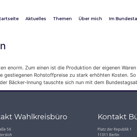
tartseite
Aktuelles
Themen
Über mich
Im Bundest
en
eiten enorm. Zum einen ist die Produktion der eigenen Waren
 gestiegenen Rohstoffpreise zu stark erhöhten Kosten. So 
d der Bäcker-Innung tauschte sich nun mit dem Bundestags
akt Wahlkreisbüro
Kontakt Bü
aße 56
Platz der Republik 1
tersloh
11011 Berlin