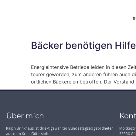
S
Bäcker benötigen Hilf
Energieintensive Betriebe leiden in diesen Z
teurer geworden, zum anderen führen auch die
örtlichen Bäckereien betroffen. Der Vorstan
Über mich
Kont
Ralph Brinkhaus ist direkt gewählter Bundestagsabgeordneter
Moltkestr
aus dem Kreis Gütersloh.
33330 Gü