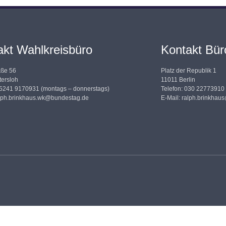
akt Wahlkreisbüro
Kontakt Büro
aße 56
Platz der Republik 1
ersloh
11011 Berlin
05241 9170931 (montags – donnerstags)
Telefon: 030 22773910
lph.brinkhaus.wk@bundestag.de
E-Mail:
ralph.brinkhau