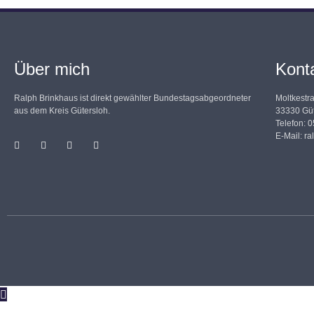
Über mich
Kont
Ralph Brinkhaus ist direkt gewählter Bundestagsabgeordneter
Moltkestr
aus dem Kreis Gütersloh.
33330 Güt
Telefon: 
E-Mail:
ra