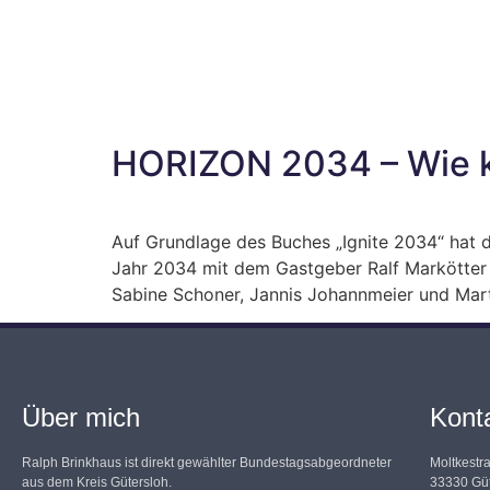
HORIZON 2034 – Wie k
Auf Grundlage des Buches „Ignite 2034“ hat 
Jahr 2034 mit dem Gastgeber Ralf Markötter
Sabine Schoner, Jannis Johannmeier und Marti
Über mich
Kont
Ralph Brinkhaus ist direkt gewählter Bundestagsabgeordneter
Moltkestr
aus dem Kreis Gütersloh.
33330 Güt