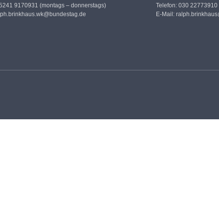
05241 9170931 (montags – donnerstags)
Telefon: 030 22773910
lph.brinkhaus.wk@bundestag.de
E-Mail:
ralph.brinkhau