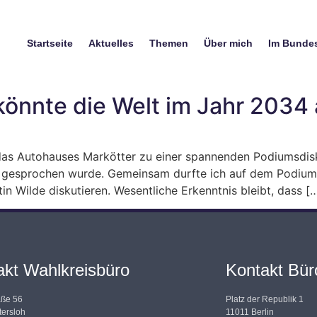
Startseite
Aktuelles
Themen
Über mich
Im Bunde
önnte die Welt im Jahr 2034
das Autohauses Markötter zu einer spannenden Podiumsdisku
 gesprochen wurde. Gemeinsam durfte ich auf dem Podium,
n Wilde diskutieren. Wesentliche Erkenntnis bleibt, dass [
akt Wahlkreisbüro
Kontakt Büro
aße 56
Platz der Republik 1
ersloh
11011 Berlin