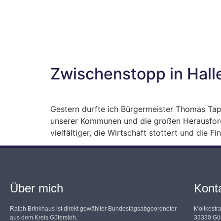
Zwischenstopp in Hall
Gestern durfte ich Bürgermeister Thomas Tap
unserer Kommunen und die großen Herausfor
vielfältiger, die Wirtschaft stottert und die
Über mich
Kont
Ralph Brinkhaus ist direkt gewählter Bundestagsabgeordneter
Moltkestr
aus dem Kreis Gütersloh.
33330 Güt