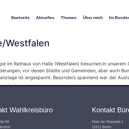
Startseite
Aktuelles
Themen
Über mich
Im Bunde
e/Westfalen
pe im Rathaus von Halle (Westfalen) besuchen.In unserem 
derungen, vor denen Städte und Gemeinden, aber auch Bun
 Finanzlage ist angespannt. Besonders spannend war der Aus
akt Wahlkreisbüro
Kontakt Büro
aße 56
Platz der Republik 1
ersloh
11011 Berlin