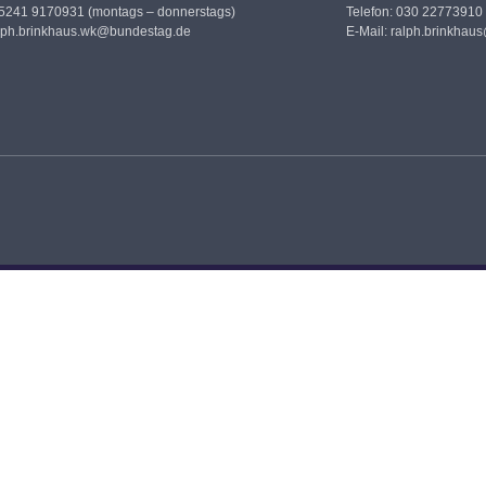
05241 9170931 (montags – donnerstags)
Telefon: 030 22773910
lph.brinkhaus.wk@bundestag.de
E-Mail:
ralph.brinkhau