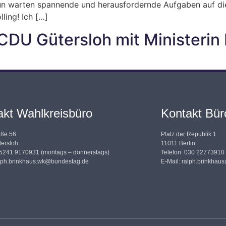
Nun warten spannende und herausfordernde Aufgaben auf di
ling! Ich […]
 CDU Gütersloh mit Ministerin
akt Wahlkreisbüro
Kontakt Büro
aße 56
Platz der Republik 1
ersloh
11011 Berlin
05241 9170931 (montags – donnerstags)
Telefon: 030 22773910
lph.brinkhaus.wk@bundestag.de
E-Mail:
ralph.brinkhau