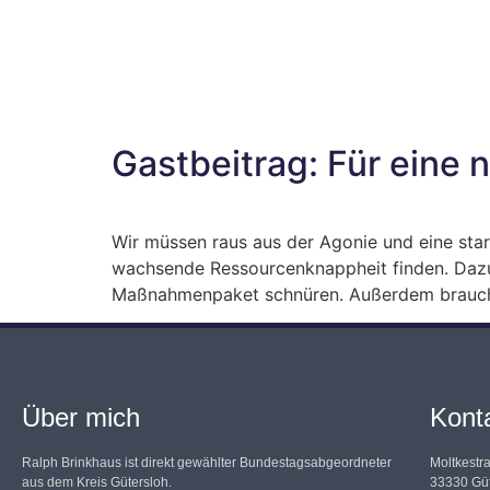
Gastbeitrag: Für eine 
Wir müssen raus aus der Agonie und eine star
wachsende Ressourcenknappheit finden. Dazu 
Maßnahmenpaket schnüren. Außerdem brauchen 
Über mich
Kont
Ralph Brinkhaus ist direkt gewählter Bundestagsabgeordneter
Moltkestr
aus dem Kreis Gütersloh.
33330 Güt