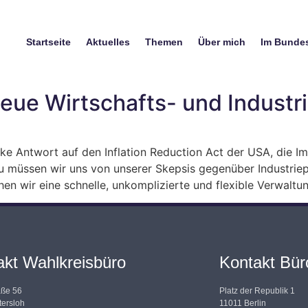
Startseite
Aktuelles
Themen
Über mich
Im Bunde
neue Wirtschafts- und Industri
ke Antwort auf den Inflation Reduction Act der USA, die I
müssen wir uns von unserer Skepsis gegenüber Industriepo
wir eine schnelle, unkomplizierte und flexible Verwaltun
akt Wahlkreisbüro
Kontakt Büro
aße 56
Platz der Republik 1
ersloh
11011 Berlin