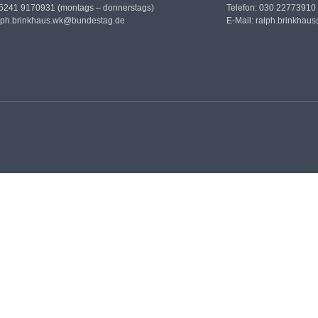
05241 9170931 (montags – donnerstags)
Telefon: 030 22773910
lph.brinkhaus.wk@bundestag.de
E-Mail:
ralph.brinkhau