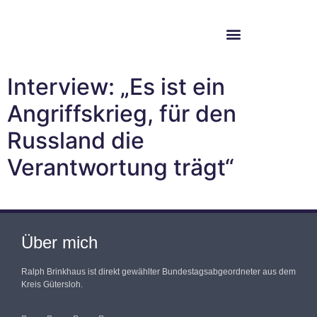
Im Bundestag
Mein Wahlkreis
Interview: „Es ist ein
Angriffskrieg, für den
Russland die
Verantwortung trägt“
Über mich
Ralph Brinkhaus ist direkt gewählter Bundestagsabgeordneter aus dem
Kreis Gütersloh.