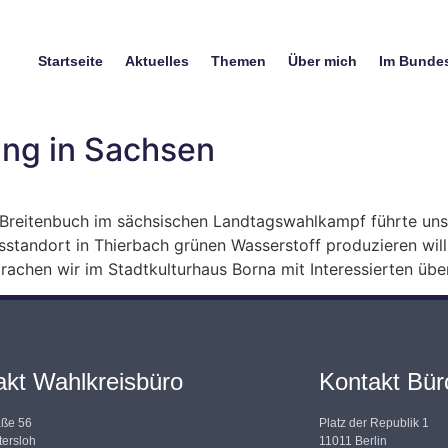
Startseite
Aktuelles
Themen
Über mich
Im Bunde
ng in Sachsen
reitenbuch im sächsischen Landtagswahlkampf führte uns
standort in Thierbach grünen Wasserstoff produzieren will.
achen wir im Stadtkulturhaus Borna mit Interessierten über
akt Wahlkreisbüro
Kontakt Büro
aße 56
Platz der Republik 1
ersloh
11011 Berlin