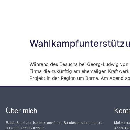
Wahlkampfunterstützu
Während des Besuchs bei Georg-Ludwig von B
Firma die zukünftig am ehemaligen Kraftwerks
Projekt in der Region um Borna. Am Abend spr
Über mich
Kont
Ralph Brinkhaus ist direkt gewählter Bundestagsabgeordneter
Moltkestr
aus dem Kreis Gütersloh.
33330 Güt