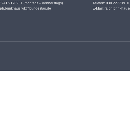
05241 9170931 (montags – donnerstags)
Telefon: 030 22773910
lph.brinkhaus.wk@bundestag.de
E-Mail:
ralph.brinkhau