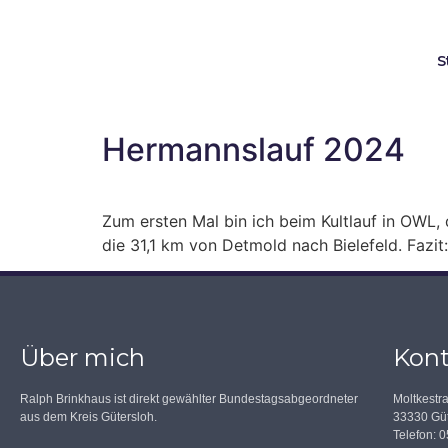
S
Hermannslauf 2024
Zum ersten Mal bin ich beim Kultlauf in OWL
die 31,1 km von Detmold nach Bielefeld. Fazit
Über mich
Kont
Ralph Brinkhaus ist direkt gewählter Bundestagsabgeordneter
Moltkestr
aus dem Kreis Gütersloh.
33330 Güt
Telefon: 