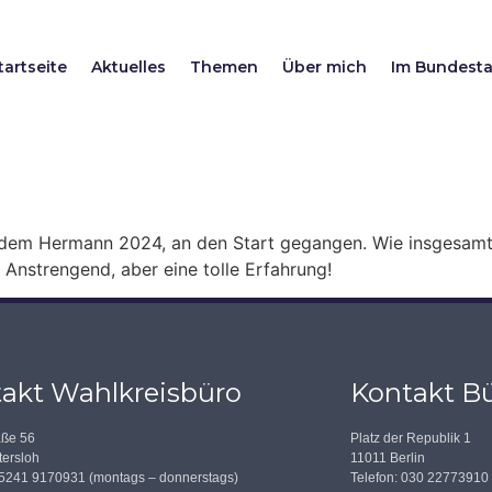
tartseite
Aktuelles
Themen
Über mich
Im Bundest
, dem Hermann 2024, an den Start gegangen. Wie insgesamt
: Anstrengend, aber eine tolle Erfahrung!
akt Wahlkreisbüro
Kontakt Bü
aße 56
Platz der Republik 1
ersloh
11011 Berlin
05241 9170931 (montags – donnerstags)
Telefon: 030 22773910