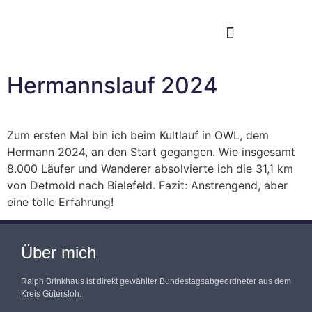
Im Bundestag
Mein Wahlkreis
Hermannslauf 2024
Zum ersten Mal bin ich beim Kultlauf in OWL, dem
Hermann 2024, an den Start gegangen. Wie insgesamt
8.000 Läufer und Wanderer absolvierte ich die 31,1 km
von Detmold nach Bielefeld. Fazit: Anstrengend, aber
eine tolle Erfahrung!
Über mich
Ralph Brinkhaus ist direkt gewählter Bundestagsabgeordneter aus dem
Kreis Gütersloh.