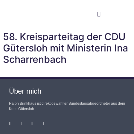
Im Bundestag
Mein Wahlkreis
58. Kreisparteitag der CDU
Gütersloh mit Ministerin Ina
Scharrenbach
Über mich
Ralph Brinkhaus ist direkt gewählter Bundestagsabgeordneter aus dem
Kreis Gütersloh.