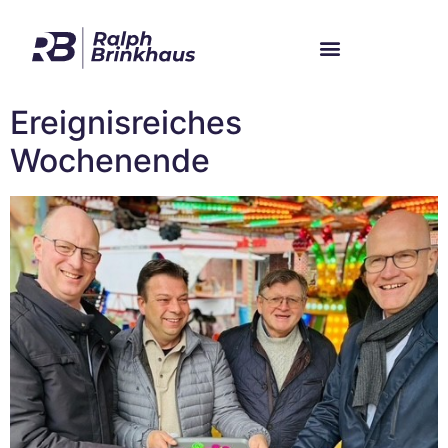
Im Bundestag
Mein Wahlkreis
Ereignisreiches
Wochenende