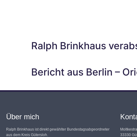
Ralph Brinkhaus verab
Bericht aus Berlin – O
Über mich
Kont
Ralph Brinkhaus ist direkt gewählter Bundestagsabgeordneter
Moltkestr
aus dem Kreis Gütersloh.
33330 Güt