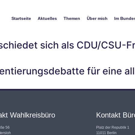
Startseite
Aktuelles
Themen
Über mich
Im Bunde
schiedet sich als CDU/CSU-Fr
rientierungsdebatte für eine a
akt Wahlkreisbüro
Kontakt Büro
aße 56
Platz der Republik 1
ersloh
11011 Berlin