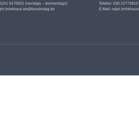
05241 9170931 (montags – donnerstags)
Telefon: 030 22773910
lph.brinkhaus.wk@bundestag.de
E-Mail:
ralph.brinkhau