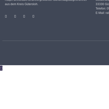
aus dem Kreis Gütersloh.
33330 Güt
Telefon: 
E-Mail:
ra