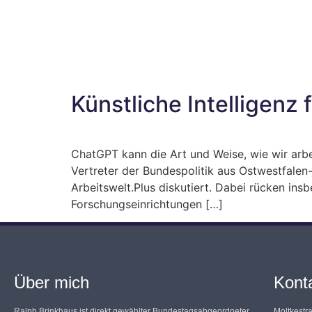
Künstliche Intelligenz 
ChatGPT kann die Art und Weise, wie wir arbei
Vertreter der Bundespolitik aus Ostwestfale
Arbeitswelt.Plus diskutiert. Dabei rücken in
Forschungseinrichtungen […]
Über mich
Kont
Ralph Brinkhaus ist direkt gewählter Bundestagsabgeordneter
Moltkestr