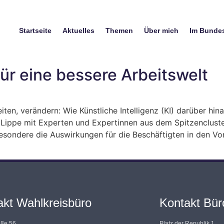
Startseite
Aktuelles
Themen
Über mich
Im Bunde
für eine bessere Arbeitswelt
ten, verändern: Wie Künstliche Intelligenz (KI) darüber hin
n-Lippe mit Experten und Expertinnen aus dem Spitzenclu
sbesondere die Auswirkungen für die Beschäftigten in den 
akt Wahlkreisbüro
Kontakt Büro
aße 56
Platz der Republik 1