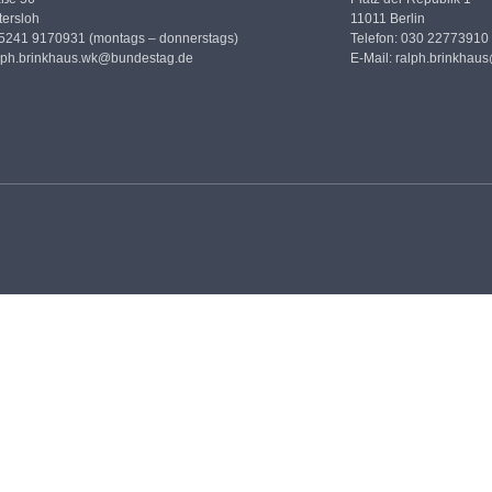
ersloh
11011 Berlin
05241 9170931 (montags – donnerstags)
Telefon: 030 22773910
lph.brinkhaus.wk@bundestag.de
E-Mail:
ralph.brinkhau