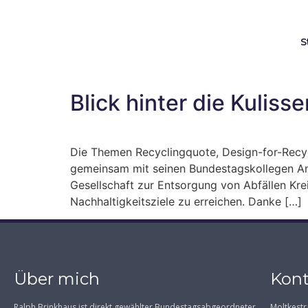
S
Blick hinter die Kulis
Die Themen Recyclingquote, Design-for-Recyc
gemeinsam mit seinen Bundestagskollegen Anj
Gesellschaft zur Entsorgung von Abfällen Krei
Nachhaltigkeitsziele zu erreichen. Danke […]
Über mich
Kont
Ralph Brinkhaus ist direkt gewählter Bundestagsabgeordneter
Moltkestr