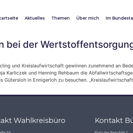
tartseite
Aktuelles
Themen
Über mich
Im Bundest
sen bei der Wertstoffentsorgun
ling und Kreislaufwirtschaft gewinnen zunehmend an Bede
a Karliczek und Henning Rehbaum die Abfallwirtschaftsges
s Gütersloh in Ennigerloh zu besuchen. „Kreislaufwirtschaft
akt Wahlkreisbüro
Kontakt Bü
aße 56
Platz der Republik 1