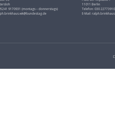
tersloh
11011 Berlin
 05241 9170931 (montags – donnerstags)
Telefon: 030 22773910
lph.brinkhaus.wk@bundestag.de
E-Mail:
ralph.brinkhau
D