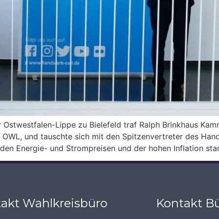
westfalen-Lippe zu Bielefeld traf Ralph Brinkhaus Kamme
WL, und tauschte sich mit den Spitzenvertreter des Handw
en Energie- und Strompreisen und der hohen Inflation sta
akt Wahlkreisbüro
Kontakt Bü