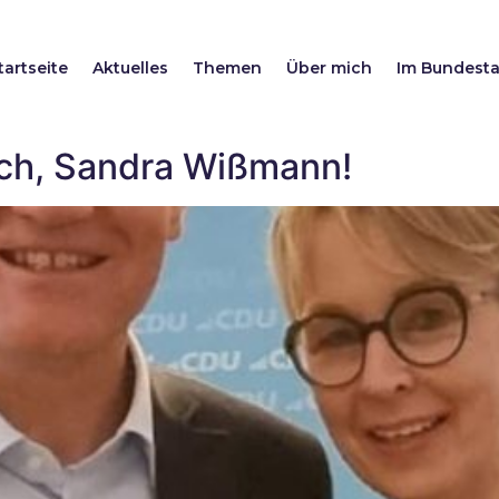
tartseite
Aktuelles
Themen
Über mich
Im Bundest
ch, Sandra Wißmann!