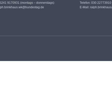
05241 9170931 (montags – donnerstags)
Telefon: 030 22773910
lph.brinkhaus.wk@bundestag.de
E-Mail:
ralph.brinkhau