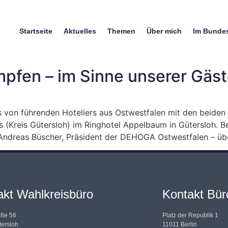
Startseite
Aktuelles
Themen
Über mich
Im Bunde
mpfen – im Sinne unserer Gäs
ens von führenden Hoteliers aus Ostwestfalen mit den beid
us (Kreis Gütersloh) im Ringhotel Appelbaum in Gütersloh. B
 Andreas Büscher, Präsident der DEHOGA Ostwestfalen – übe
akt Wahlkreisbüro
Kontakt Büro
aße 56
Platz der Republik 1
ersloh
11011 Berlin