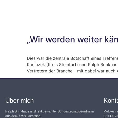
„Wir werden weiter kä
Dies war die zentrale Botschaft eines Treff
Karliczek (Kreis Steinfurt) und Ralph Brinkha
Vertretern der Branche – mit dabei war auch
Über mich
Kont
Ralph Brinkhaus ist direkt gewählter Bundestagsabgeordneter
Moltkestr
aus dem Kreis Gütersloh.
33330 Güt