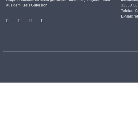
aus dem Kreis Gütersloh.
33330 Güt
Telefon: 
E-Mail:
ra