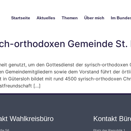
Startseite
Aktuelles
Themen
Über mich
Im Bunde
sch-orthodoxen Gemeinde St. 
eit genutzt, um den Gottesdienst der syrisch-orthodoxen 
n Gemeindemitgliedern sowie dem Vorstand führt der örtli
t in Gütersloh bildet mit rund 4500 syrisch-orthodoxen Ch
astfreundschaft […]
akt Wahlkreisbüro
Kontakt Büro
aße 56
Platz der Republik 1