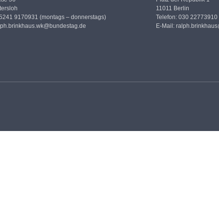
ersloh
11011 Berlin
05241 9170931 (montags – donnerstags)
Telefon: 030 22773910
lph.brinkhaus.wk@bundestag.de
E-Mail:
ralph.brinkhau