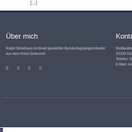
[…]
Über mich
Kont
Ralph Brinkhaus ist direkt gewählter Bundestagsabgeordneter
Moltkestr
aus dem Kreis Gütersloh.
33330 Güt
Telefon: 
E-Mail:
ra