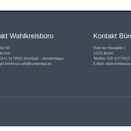
akt Wahlkreisbüro
Kontakt Büro
aße 56
Platz der Republik 1
ersloh
11011 Berlin
05241 9170931 (montags – donnerstags)
Telefon: 030 22773910
lph.brinkhaus.wk@bundestag.de
E-Mail:
ralph.brinkhau