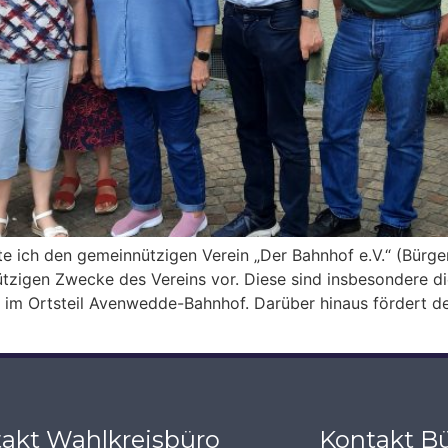
ich den gemeinnützigen Verein „Der Bahnhof e.V.“ (Bürge
ützigen Zwecke des Vereins vor. Diese sind insbesondere d
 im Ortsteil Avenwedde-Bahnhof. Darüber hinaus fördert de
akt Wahlkreisbüro
Kontakt Bü