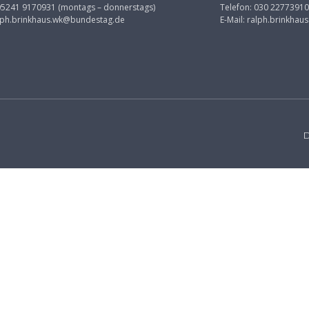
 05241 9170931 (montags – donnerstags)
Telefon: 030 22773910
lph.brinkhaus.wk@bundestag.de
E-Mail:
ralph.brinkhau
D