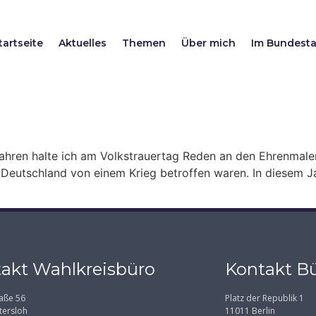
tartseite
Aktuelles
Themen
Über mich
Im Bundest
ahren halte ich am Volkstrauertag Reden an den Ehrenmalen
in Deutschland von einem Krieg betroffen waren. In diesem J
akt Wahlkreisbüro
Kontakt Bü
aße 56
Platz der Republik 1
tersloh
11011 Berlin