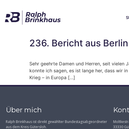
S
236. Bericht aus Berlin
Sehr geehrte Damen und Herren, seit vielen J
konnte ich sagen, es ist lange her, dass wir 
Krieg – in Europa […]
Über mich
Kont
Ralph Brinkhaus ist direkt gewählter Bundestagsabgeordneter
Moltkestr
aus dem Kreis Gütersloh.
33330 Gü