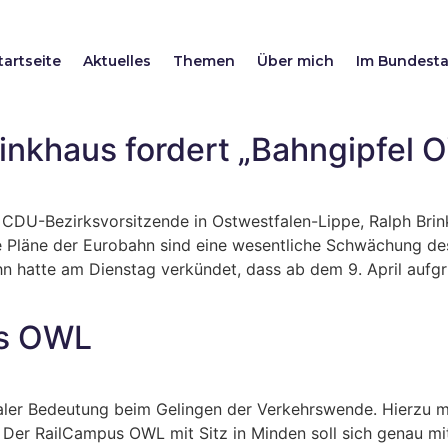
tartseite
Aktuelles
Themen
Über mich
Im Bundest
rinkhaus fordert „Bahngipfel 
U-Bezirksvorsitzende in Ostwestfalen-Lippe, Ralph Brinkha
ie Pläne der Eurobahn sind eine wesentliche Schwächung d
hn hatte am Dienstag verkündet, dass ab dem 9. April aufg
us OWL
raler Bedeutung beim Gelingen der Verkehrswende. Hierzu 
 Der RailCampus OWL mit Sitz in Minden soll sich genau mi