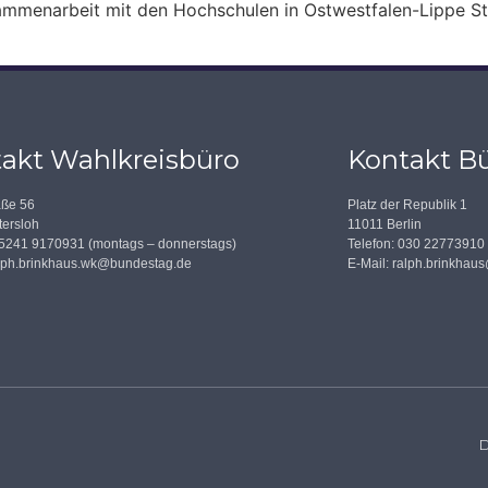
sammenarbeit mit den Hochschulen in Ostwestfalen-Lippe S
akt Wahlkreisbüro
Kontakt Bü
aße 56
Platz der Republik 1
ersloh
11011 Berlin
05241 9170931 (montags – donnerstags)
Telefon: 030 22773910
lph.brinkhaus.wk@bundestag.de
E-Mail:
ralph.brinkhau
D