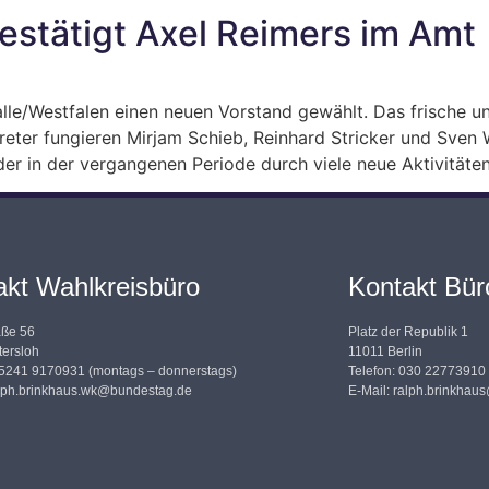
estätigt Axel Reimers im Amt
le/Westfalen einen neuen Vorstand gewählt. Das frische u
treter fungieren Mirjam Schieb, Reinhard Stricker und Sve
er in der vergangenen Periode durch viele neue Aktivitäten
akt Wahlkreisbüro
Kontakt Büro
aße 56
Platz der Republik 1
ersloh
11011 Berlin
05241 9170931 (montags – donnerstags)
Telefon: 030 22773910
lph.brinkhaus.wk@bundestag.de
E-Mail:
ralph.brinkhau