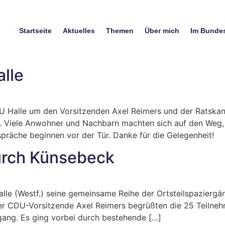
Startseite
Aktuelles
Themen
Über mich
Im Bunde
lle
 Halle um den Vorsitzenden Axel Reimers und der Ratskand
. Viele Anwohner und Nachbarn machten sich auf den Weg,
räche beginnen vor der Tür. Danke für die Gelegenheit!
urch Künsebeck
 (Westf.) seine gemeinsame Reihe der Ortsteilspaziergänge
r CDU-Vorsitzende Axel Reimers begrüßten die 25 Teilneh
ang. Es ging vorbei durch bestehende […]