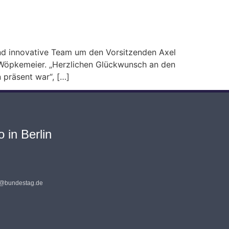
nd innovative Team um den Vorsitzenden Axel
n Wöpkemeier. „Herzlichen Glückwunsch an den
 präsent war“, […]
 in Berlin
s@bundestag.de