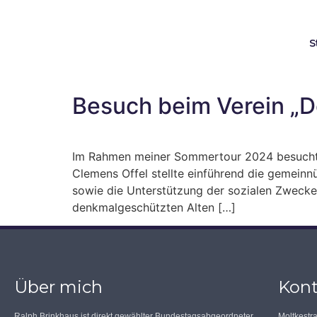
S
Besuch beim Verein „D
Im Rahmen meiner Sommertour 2024 besuchte 
Clemens Offel stellte einführend die gemeinn
sowie die Unterstützung der sozialen Zwecke
denkmalgeschützten Alten […]
Über mich
Kont
Ralph Brinkhaus ist direkt gewählter Bundestagsabgeordneter
Moltkestr