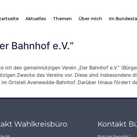
tartseite
Aktuelles
Themen
Über mich
Im Bundest
er Bahnhof e.V.“
ich den gemeinnützigen Verein „Der Bahnhof e.V.“ (Bürge
ützigen Zwecke des Vereins vor. Diese sind insbesondere d
 im Ortsteil Avenwedde-Bahnhof. Darüber hinaus fördert de
akt Wahlkreisbüro
Kontakt Bü
aße 56
Platz der Republik 1