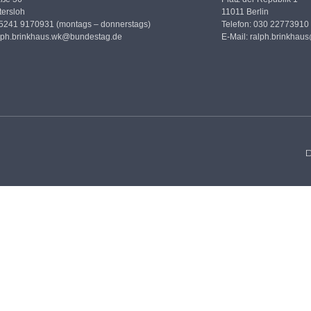
ersloh
11011 Berlin
05241 9170931 (montags – donnerstags)
Telefon: 030 22773910
lph.brinkhaus.wk@bundestag.de
E-Mail:
ralph.brinkhau
D