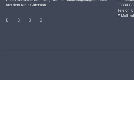
aus dem Kreis Gütersloh.
33330 Güt
Telefon: 
E-Mail:
ra