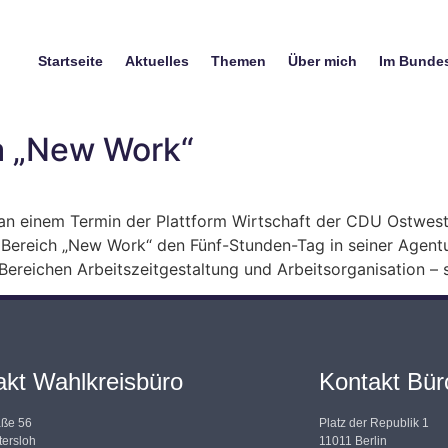
Startseite
Aktuelles
Themen
Über mich
Im Bunde
a „New Work“
an einem Termin der Plattform Wirtschaft der CDU Ostwestf
Bereich „New Work“ den Fünf-Stunden-Tag in seiner Agentur
ereichen Arbeitszeitgestaltung und Arbeitsorganisation – 
akt Wahlkreisbüro
Kontakt Büro
aße 56
Platz der Republik 1
ersloh
11011 Berlin