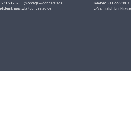
05241 9170931 (montags – donnerstags)
Telefon: 030 22773910
lph.brinkhaus.wk@bundestag.de
E-Mail:
ralph.brinkhau