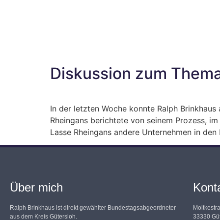
Diskussion zum Them
In der letzten Woche konnte Ralph Brinkhaus 
Rheingans berichtete von seinem Prozess, im 
Lasse Rheingans andere Unternehmen in den B
Über mich
Kont
Ralph Brinkhaus ist direkt gewählter Bundestagsabgeordneter
Moltkestr
aus dem Kreis Gütersloh.
33330 Güt