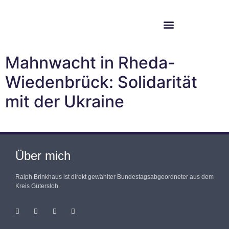
Im Bundestag
Mein Wahlkreis
Mahnwacht in Rheda-
Wiedenbrück: Solidarität
mit der Ukraine
Über mich
Ralph Brinkhaus ist direkt gewählter Bundestagsabgeordneter aus dem
Kreis Gütersloh.