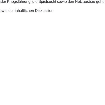
rider Kriegsführung, die Spielsucht sowie den Netzausbau gehe
owie der inhaltlichen Diskussion.
akt Wahlkreisbüro
Kontakt Büro
aße 56
Platz der Republik 1
ersloh
11011 Berlin
05241 9170931 (montags – donnerstags)
Telefon: 030 22773910
lph.brinkhaus.wk@bundestag.de
E-Mail:
ralph.brinkhau