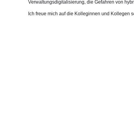
Verwaltungsdigitalisierung, die Gefahren von hyb
Ich freue mich auf die Kolleginnen und Kollegen s
Über mich
Kont
Ralph Brinkhaus ist direkt gewählter Bundestagsabgeordneter
Moltkestr
aus dem Kreis Gütersloh.
33330 Güt
Telefon: 
E-Mail:
ra